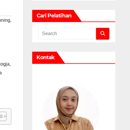
Cari Pelatihan
nning
,
Kontak
jogja
,
a