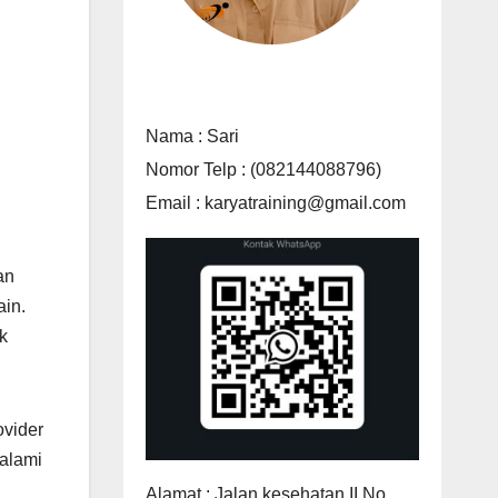
Nama : Sari
Nomor Telp : (082144088796)
Email : karyatraining@gmail.com
an
in.
k
ovider
alami
Alamat : Jalan kesehatan II No.