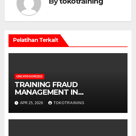
By
tokotraining
Pelatihan Terkait
UNCATEGORIZED
TRAINING FRAUD
MANAGEMENT IN
TELECOMMUNICATION
APR 25, 2026
TOKOTRAINING
BUSINESS