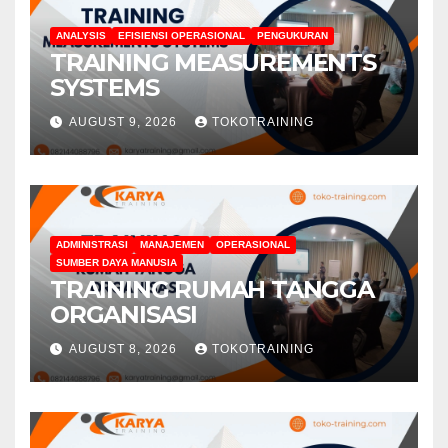
ANALYSIS
EFISIENSI OPERASIONAL
PENGUKURAN
TRAINING MEASUREMENTS
SYSTEMS
AUGUST 9, 2026
TOKOTRAINING
ADMINISTRASI
MANAJEMEN
OPERASIONAL
SUMBER DAYA MANUSIA
TRAINING RUMAH TANGGA
ORGANISASI
AUGUST 8, 2026
TOKOTRAINING