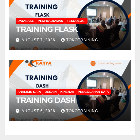
DATABASE
PEMROGRAMAN
TEKNOLOGI
TRAINING FLASK
AUGUST 7, 2026
TOKOTRAINING
ANALISIS DATA
DESAIN
KINERJA
PENGOLAHAN DATA
TRAINING DASH
AUGUST 6, 2026
TOKOTRAINING