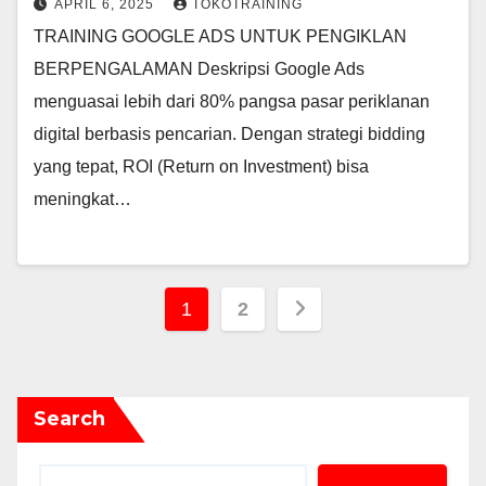
APRIL 6, 2025
TOKOTRAINING
TRAINING GOOGLE ADS UNTUK PENGIKLAN
BERPENGALAMAN Deskripsi Google Ads
menguasai lebih dari 80% pangsa pasar periklanan
digital berbasis pencarian. Dengan strategi bidding
yang tepat, ROI (Return on Investment) bisa
meningkat…
Posts
1
2
pagination
Search