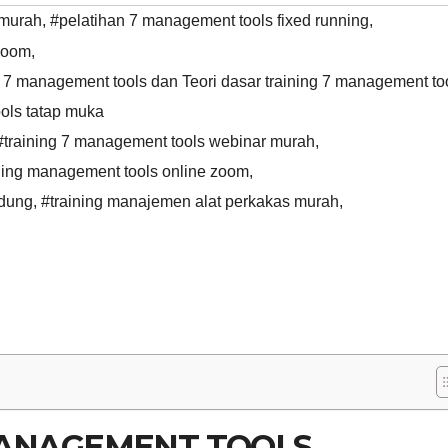
 murah
,
#pelatihan 7 management tools fixed running
,
 zoom
,
 7 management tools dan Teori dasar training 7 management to
ols tatap muka
#training 7 management tools webinar murah
,
ning management tools online zoom
,
ndung
,
#training manajemen alat perkakas murah
,
MANAGEMENT TOOLS