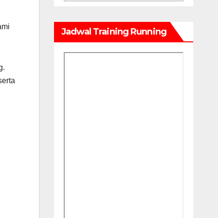
ami
Jadwal Training Running
g.
serta