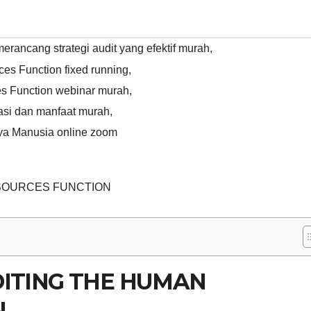
merancang strategi audit yang efektif murah
,
es Function fixed running
,
es Function webinar murah
,
asi dan manfaat murah
,
ya Manusia online zoom
ESOURCES FUNCTION
DITING THE HUMAN
N