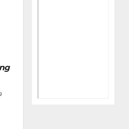
ang
g