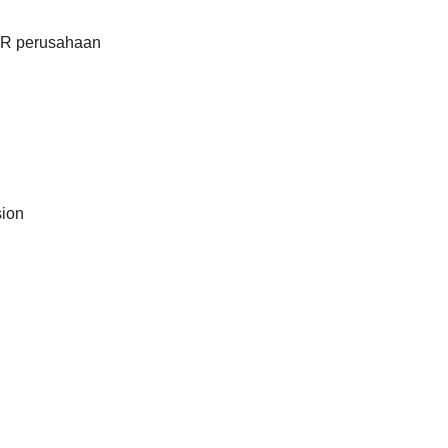
HR perusahaan
sion