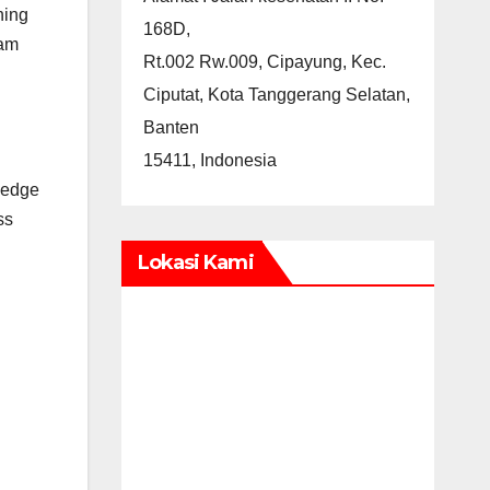
ning
168D,
lam
Rt.002 Rw.009, Cipayung, Kec.
Ciputat, Kota Tanggerang Selatan,
Banten
15411, Indonesia
ledge
ss
Lokasi Kami