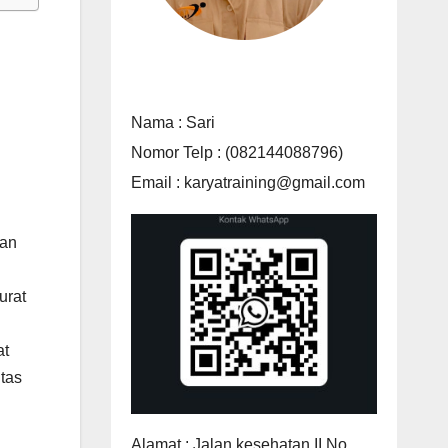
Nama : Sari
Nomor Telp : (082144088796)
Email : karyatraining@gmail.com
ian
urat
at
tas
Alamat : Jalan kesehatan II No.