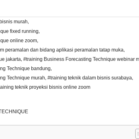
 bisnis murah
,
que fixed running
,
ique online zoom
,
lam peramalan dan bidang aplikasi peramalan tatap muka
,
ue jakarta
,
#training Business Forecasting Technique webinar 
ting Technique bandung
,
ing Technique murah
,
#training teknik dalam bisnis surabaya
,
raining teknik proyeksi bisnis online zoom
 TECHNIQUE