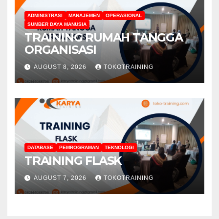
ADMINISTRASI
MANAJEMEN
OPERASIONAL
SUMBER DAYA MANUSIA
TRAINING RUMAH TANGGA
ORGANISASI
AUGUST 8, 2026
TOKOTRAINING
DATABASE
PEMROGRAMAN
TEKNOLOGI
TRAINING FLASK
AUGUST 7, 2026
TOKOTRAINING