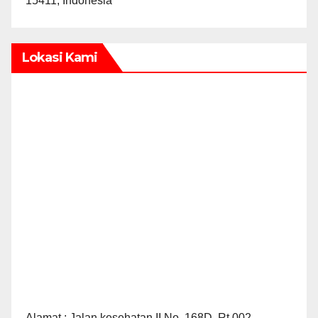
15411, Indonesia
Lokasi Kami
Alamat : Jalan kesehatan II No. 168D, Rt.002