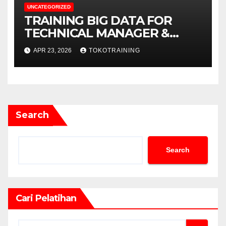
UNCATEGORIZED
TRAINING BIG DATA FOR
TECHNICAL MANAGER &
DECISION MAKERS
APR 23, 2026
TOKOTRAINING
Search
Search
Cari Pelatihan