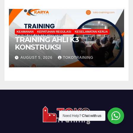
KEAMANAN
KEPATUHAN REGULASI
KESELAMATAN KERJA
TRAINING AHLI K3
KONSTRUKSI
AUGUST 5, 2026
TOKOTRAINING
Need Help?
Chat with us