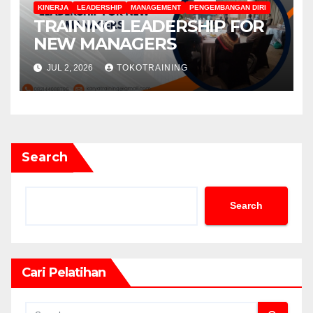
KINERJA
LEADERSHIP
MANAGEMENT
PENGEMBANGAN DIRI
TRAINING LEADERSHIP FOR
NEW MANAGERS
JUL 2, 2026
TOKOTRAINING
Search
Search
Cari Pelatihan