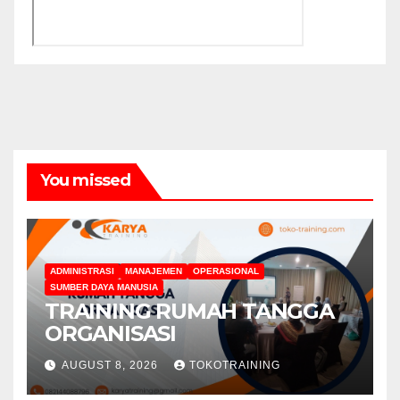
You missed
ADMINISTRASI
MANAJEMEN
OPERASIONAL
SUMBER DAYA MANUSIA
TRAINING RUMAH TANGGA
ORGANISASI
AUGUST 8, 2026
TOKOTRAINING