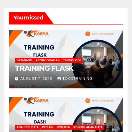
You missed
DATABASE
PEMROGRAMAN
TEKNOLOGI
TRAINING FLASK
AUGUST 7, 2026
TOKOTRAINING
ANALISIS DATA
DESAIN
KINERJA
PENGOLAHAN DATA