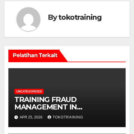
By
tokotraining
Pelatihan Terkait
UNCATEGORIZED
TRAINING FRAUD
MANAGEMENT IN
TELECOMMUNICATION
APR 25, 2026
TOKOTRAINING
BUSINESS