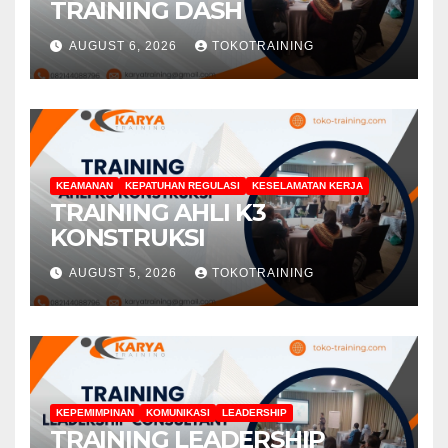
TRAINING DASH
AUGUST 6, 2026
TOKOTRAINING
KEAMANAN
KEPATUHAN REGULASI
KESELAMATAN KERJA
TRAINING AHLI K3
KONSTRUKSI
AUGUST 5, 2026
TOKOTRAINING
KEPEMIMPINAN
KOMUNIKASI
LEADERSHIP
TRAINING LEADERSHIP