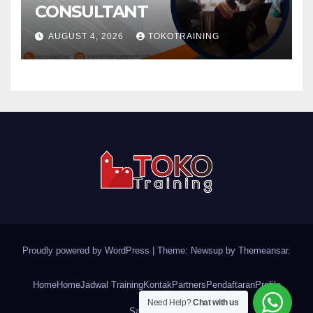
CONSULTANT
AUGUST 4, 2026
TOKOTRAINING
Proudly powered by WordPress
|
Theme: Newsup by
Themeansar
.
Home
Home
Jadwal Training
Kontak
Partners
Pendaftaran
Profile
Need Help?
Chat with us
Sample Page