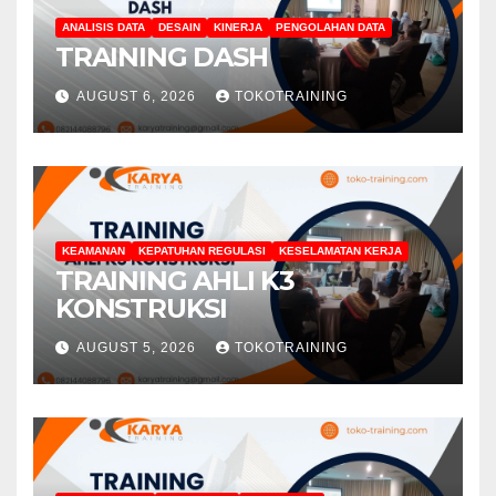
ANALISIS DATA
DESAIN
KINERJA
PENGOLAHAN DATA
TRAINING DASH
AUGUST 6, 2026
TOKOTRAINING
KEAMANAN
KEPATUHAN REGULASI
KESELAMATAN KERJA
TRAINING AHLI K3
KONSTRUKSI
AUGUST 5, 2026
TOKOTRAINING