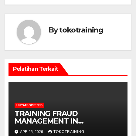
By
tokotraining
Pelatihan Terkait
UNCATEGORIZED
TRAINING FRAUD
MANAGEMENT IN
TELECOMMUNICATION
APR 25, 2026
TOKOTRAINING