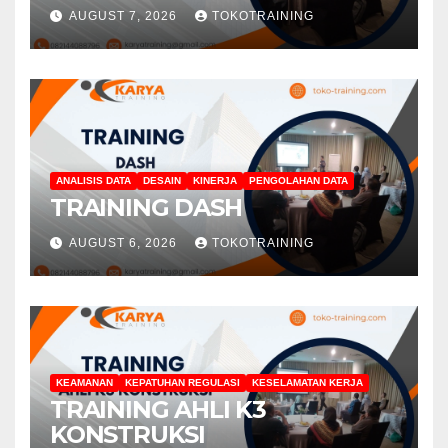
AUGUST 7, 2026
TOKOTRAINING
ANALISIS DATA
DESAIN
KINERJA
PENGOLAHAN DATA
TRAINING DASH
AUGUST 6, 2026
TOKOTRAINING
KEAMANAN
KEPATUHAN REGULASI
KESELAMATAN KERJA
TRAINING AHLI K3
KONSTRUKSI