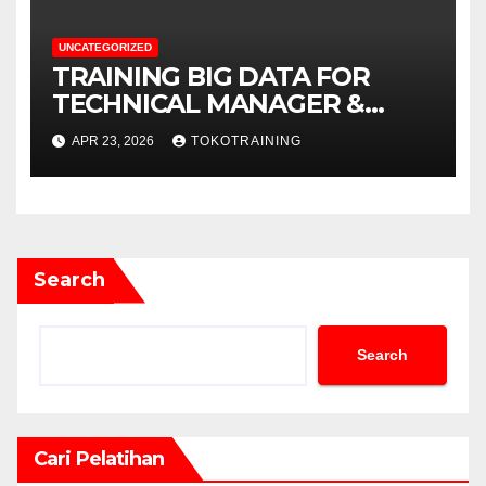
UNCATEGORIZED
TRAINING BIG DATA FOR
TECHNICAL MANAGER &
DECISION MAKERS
APR 23, 2026
TOKOTRAINING
Search
Search
Cari Pelatihan