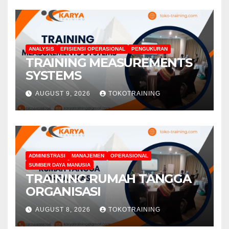
ANALYSIS
EFISIENSI OPERASIONAL
PENGUKURAN
TRAINING MEASUREMENTS
SYSTEMS
AUGUST 9, 2026
TOKOTRAINING
ADMINISTRASI
MANAJEMEN
OPERASIONAL
SUMBER DAYA MANUSIA
TRAINING RUMAH TANGGA
ORGANISASI
AUGUST 8, 2026
TOKOTRAINING