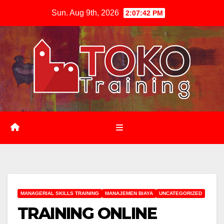
Skip
Sun. Aug 9th, 2026
2:07:43 PM
to
content
MANAGERIAL SKILLS TRAINING
MANAJEMEN BIAYA
UNCATEGORIZED
TRAINING ONLINE