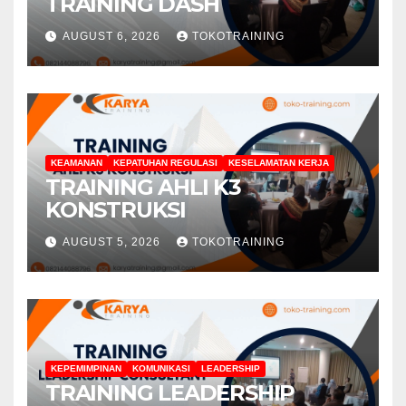
TRAINING DASH
AUGUST 6, 2026
TOKOTRAINING
KEAMANAN
KEPATUHAN REGULASI
KESELAMATAN KERJA
TRAINING AHLI K3
KONSTRUKSI
AUGUST 5, 2026
TOKOTRAINING
KEPEMIMPINAN
KOMUNIKASI
LEADERSHIP
TRAINING LEADERSHIP