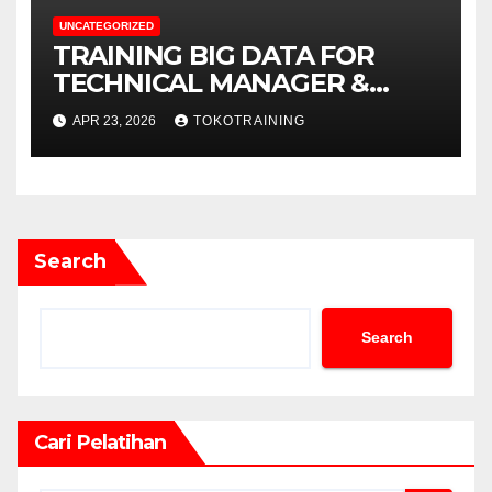
UNCATEGORIZED
TRAINING BIG DATA FOR
TECHNICAL MANAGER &
DECISION MAKERS
APR 23, 2026
TOKOTRAINING
Search
Search
Cari Pelatihan