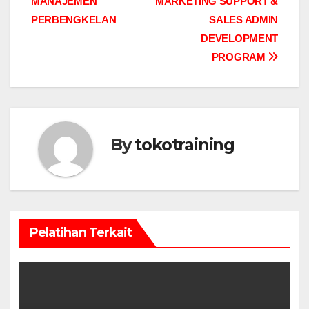
MANAJEMEN
MARKETING SUPPORT &
navigation
PERBENGKELAN
SALES ADMIN
DEVELOPMENT
PROGRAM
By
tokotraining
Pelatihan Terkait