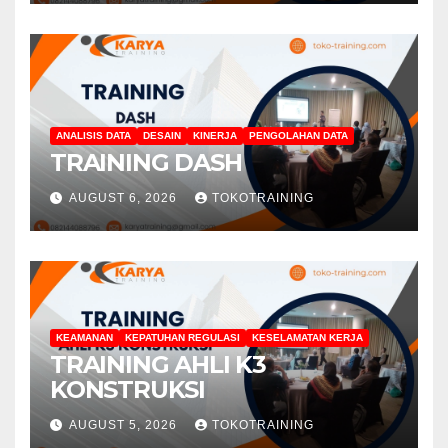
ANALISIS DATA
DESAIN
KINERJA
PENGOLAHAN DATA
TRAINING DASH
AUGUST 6, 2026
TOKOTRAINING
KEAMANAN
KEPATUHAN REGULASI
KESELAMATAN KERJA
TRAINING AHLI K3
KONSTRUKSI
AUGUST 5, 2026
TOKOTRAINING