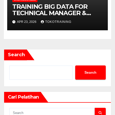
TRAINING BIG DATA FOR
TECHNICAL MANAGER &
DECISION MAKERS
APR 23, 2026
TOKOTRAINING
Search
Search
Cari Pelatihan