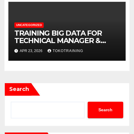
UNCATEGORIZED
TRAINING BIG DATA FOR
TECHNICAL MANAGER &
DECISION MAKERS
APR 23, 2026
TOKOTRAINING
Search
Search