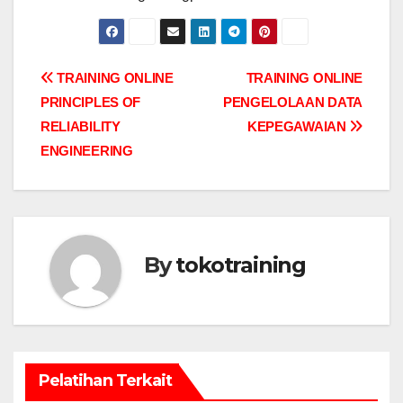
Post
TRAINING ONLINE
TRAINING ONLINE
PRINCIPLES OF
PENGELOLAAN DATA
navigation
RELIABILITY
KEPEGAWAIAN
ENGINEERING
By
tokotraining
Pelatihan Terkait