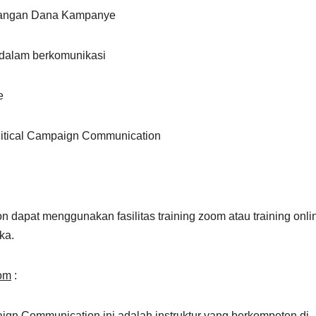
alangan Dana Kampanye
 dalam berkomunikasi
e
litical Campaign Communication
 dapat menggunakan fasilitas training zoom atau training onli
ka.
oom
:
aign Communication ini adalah instruktur yang berkompeten di