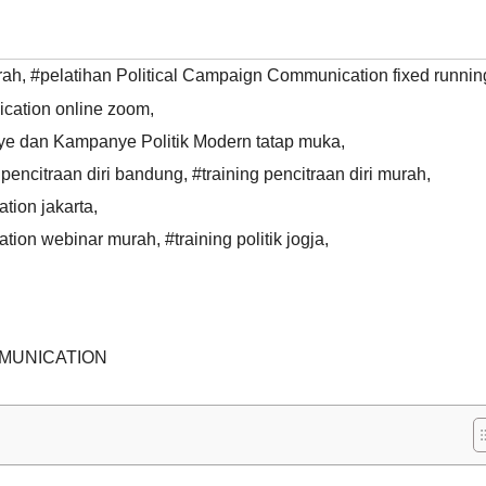
rah
,
#pelatihan Political Campaign Communication fixed runnin
ication online zoom
,
ye dan Kampanye Politik Modern tatap muka
,
 pencitraan diri bandung
,
#training pencitraan diri murah
,
tion jakarta
,
ation webinar murah
,
#training politik jogja
,
MMUNICATION