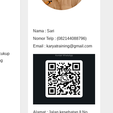
Nama : Sari
Nomor Telp : (082144088796)
Email : karyatraining@gmail.com
cukup
ng
Alamat : Jalan kesehatan II No.