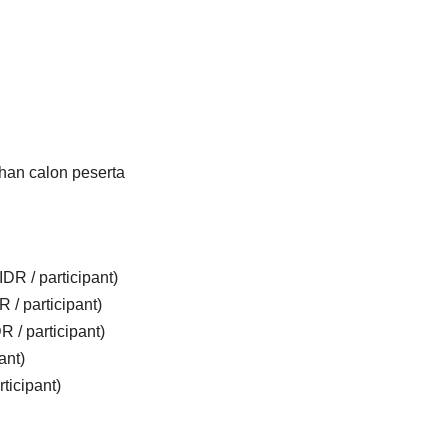
han calon peserta
DR / participant)
 / participant)
 / participant)
ant)
ticipant)