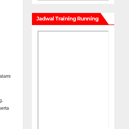
Jadwal Training Running
dalami
g.
serta