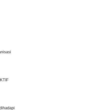
anisasi
KTIF
 dihadapi