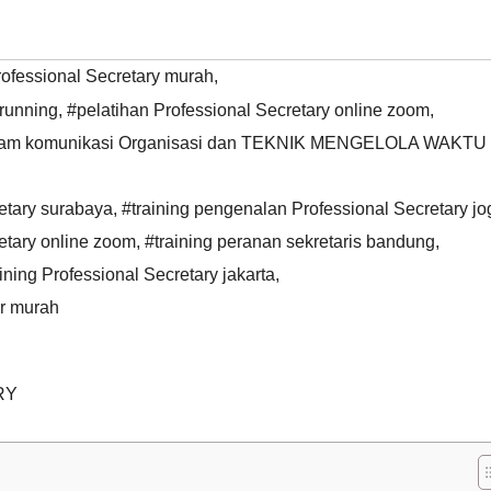
rofessional Secretary murah
,
 running
,
#pelatihan Professional Secretary online zoom
,
 dalam komunikasi Organisasi dan TEKNIK MENGELOLA WAKTU
etary surabaya
,
#training pengenalan Professional Secretary jo
etary online zoom
,
#training peranan sekretaris bandung
,
ining Professional Secretary jakarta
,
ar murah
RY