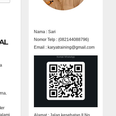
Nama : Sari
Nomor Telp : (082144088796)
AL
Email : karyatraining@gmail.com
ga
rna.
der
alami
Alamat : Jalan kesehatan II No.