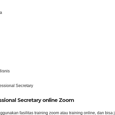
ja
isnis
essional Secretary
sional Secretary online Zoom
gunakan fasilitas training zoom atau training online, dan bisa 