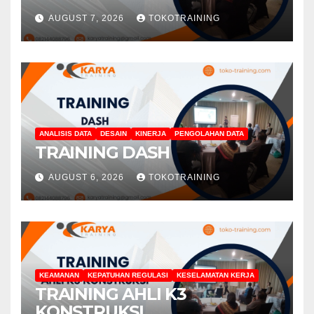
AUGUST 7, 2026
TOKOTRAINING
ANALISIS DATA
DESAIN
KINERJA
PENGOLAHAN DATA
TRAINING DASH
AUGUST 6, 2026
TOKOTRAINING
KEAMANAN
KEPATUHAN REGULASI
KESELAMATAN KERJA
TRAINING AHLI K3
KONSTRUKSI