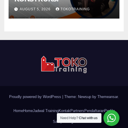
AUGUST 5, 2026
TOKOTRAINING
Proudly powered by WordPress
|
Theme: Newsup by
Themeansar
.
Home
Home
Jadwal Training
Kontak
Partners
Pendaftaran
Profile
Need Help?
Chat with us
Sample Page