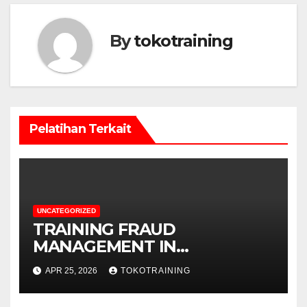
By
tokotraining
Pelatihan Terkait
UNCATEGORIZED
TRAINING FRAUD
MANAGEMENT IN
TELECOMMUNICATION
APR 25, 2026
TOKOTRAINING
BUSINESS