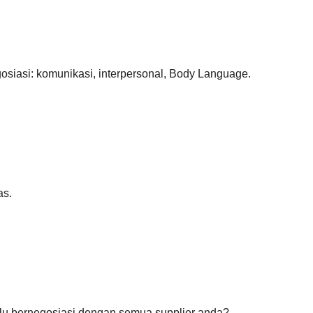
osiasi: komunikasi, interpersonal, Body Language.
as.
rlu bernegosiasi dengan semua supplier anda?