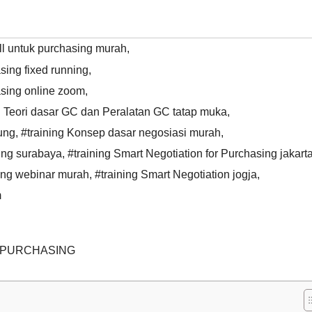
ill untuk purchasing murah
,
sing fixed running
,
asing online zoom
,
 Teori dasar GC dan Peralatan GC tatap muka
,
ung
,
#training Konsep dasar negosiasi murah
,
sing surabaya
,
#training Smart Negotiation for Purchasing jakart
sing webinar murah
,
#training Smart Negotiation jogja
,
m
R PURCHASING