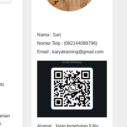
Nama : Sari
Nomor Telp : (082144088796)
Email : karyatraining@gmail.com
tu
laman
.
Alamat : Jalan kesehatan II No.