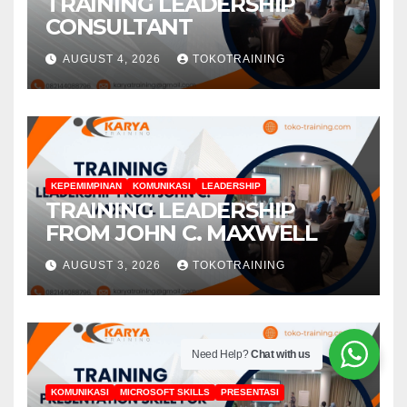
TRAINING LEADERSHIP
CONSULTANT
AUGUST 4, 2026
TOKOTRAINING
KEPEMIMPINAN
KOMUNIKASI
LEADERSHIP
TRAINING LEADERSHIP
FROM JOHN C. MAXWELL
AUGUST 3, 2026
TOKOTRAINING
Need Help?
Chat with us
KOMUNIKASI
MICROSOFT SKILLS
PRESENTASI