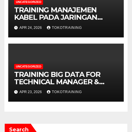
UNCATEGORIZED
TRAINING MANAJEMEN
KABEL PADA JARINGAN
TELEKOMUNIKASI
APR 24, 2026
TOKOTRAINING
UNCATEGORIZED
TRAINING BIG DATA FOR
TECHNICAL MANAGER &
DECISION MAKERS
APR 23, 2026
TOKOTRAINING
Search