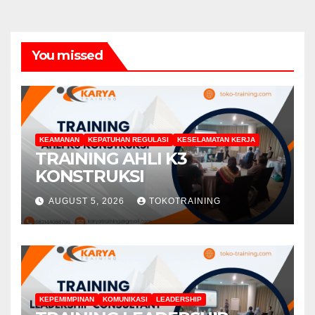
You missed
KEAMANAN
KEPATUHAN REGULASI
KESELAMATAN KERJA
TRAINING AHLI K3
KONSTRUKSI
AUGUST 5, 2026
TOKOTRAINING
KEPEMIMPINAN
KOMUNIKASI
LEADERSHIP