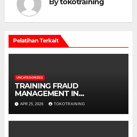
By
tokotraining
Pelatihan Terkait
UNCATEGORIZED
TRAINING FRAUD
MANAGEMENT IN
TELECOMMUNICATION
APR 25, 2026
TOKOTRAINING
BUSINESS