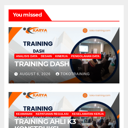
You missed
ANALISIS DATA
DESAIN
KINERJA
PENGOLAHAN DATA
TRAINING DASH
AUGUST 6, 2026
TOKOTRAINING
KEAMANAN
KEPATUHAN REGULASI
KESELAMATAN KERJA
TRAINING AHLI K3