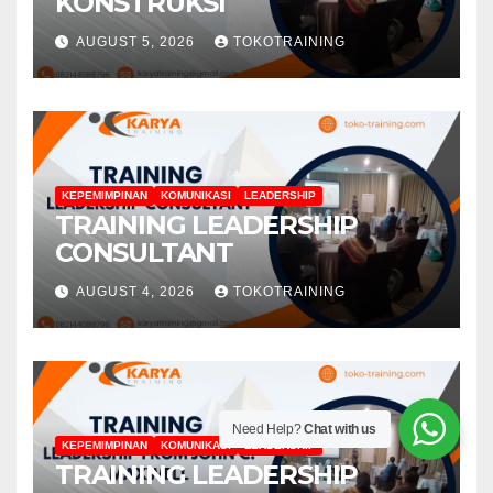
KONSTRUKSI
AUGUST 5, 2026
TOKOTRAINING
KEPEMIMPINAN
KOMUNIKASI
LEADERSHIP
TRAINING LEADERSHIP
CONSULTANT
AUGUST 4, 2026
TOKOTRAINING
Need Help?
Chat with us
KEPEMIMPINAN
KOMUNIKASI
LEADERSHIP
TRAINING LEADERSHIP