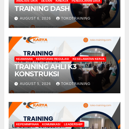
ANALISIS DATA
DESAIN
KINERJA
PENGOLAHAN DATA
TRAINING DASH
AUGUST 6, 2026
TOKOTRAINING
KEAMANAN
KEPATUHAN REGULASI
KESELAMATAN KERJA
TRAINING AHLI K3
KONSTRUKSI
AUGUST 5, 2026
TOKOTRAINING
KEPEMIMPINAN
KOMUNIKASI
LEADERSHIP