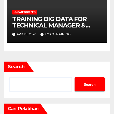
UNCATEGORIZED
TRAINING BIG DATA FOR
TECHNICAL MANAGER &
DECISION MAKERS
APR 23, 2026
TOKOTRAINING
Search
Search
Cari Pelatihan