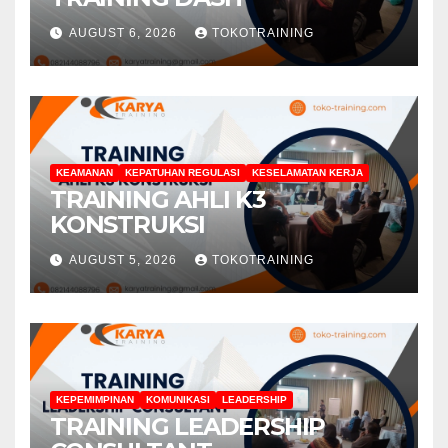
AUGUST 6, 2026
TOKOTRAINING
KEAMANAN
KEPATUHAN REGULASI
KESELAMATAN KERJA
TRAINING AHLI K3
KONSTRUKSI
AUGUST 5, 2026
TOKOTRAINING
KEPEMIMPINAN
KOMUNIKASI
LEADERSHIP
TRAINING LEADERSHIP