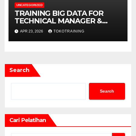
UNCATEGORIZED
TRAINING BIG DATA FOR
TECHNICAL MANAGER &
DECISION MAKERS
APR 23, 2026
TOKOTRAINING
Search
Search
Cari Pelatihan