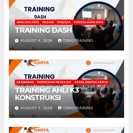
ANALISIS DATA
DESAIN
KINERJA
PENGOLAHAN DATA
TRAINING DASH
AUGUST 6, 2026
TOKOTRAINING
KEAMANAN
KEPATUHAN REGULASI
KESELAMATAN KERJA
TRAINING AHLI K3
KONSTRUKSI
AUGUST 5, 2026
TOKOTRAINING