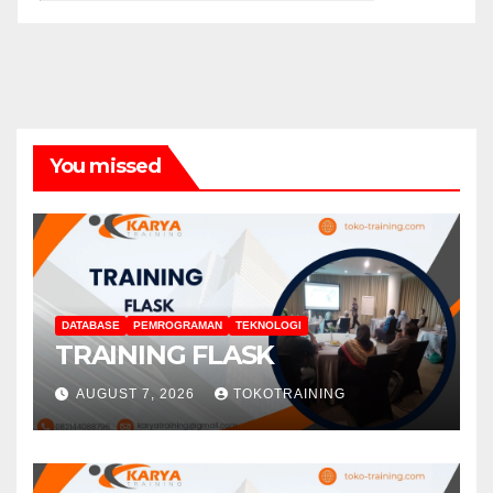
You missed
DATABASE
PEMROGRAMAN
TEKNOLOGI
TRAINING FLASK
AUGUST 7, 2026
TOKOTRAINING