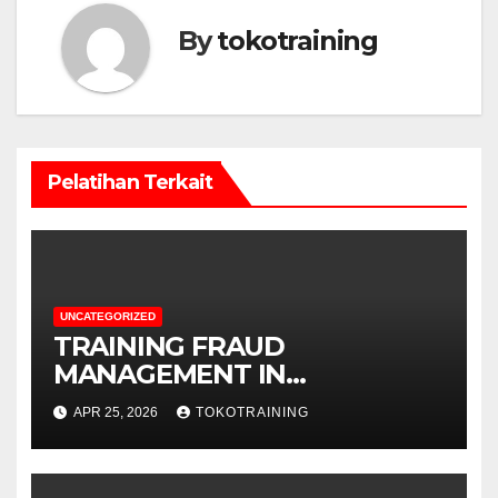
By
tokotraining
Pelatihan Terkait
UNCATEGORIZED
TRAINING FRAUD
MANAGEMENT IN
TELECOMMUNICATION
APR 25, 2026
TOKOTRAINING
BUSINESS