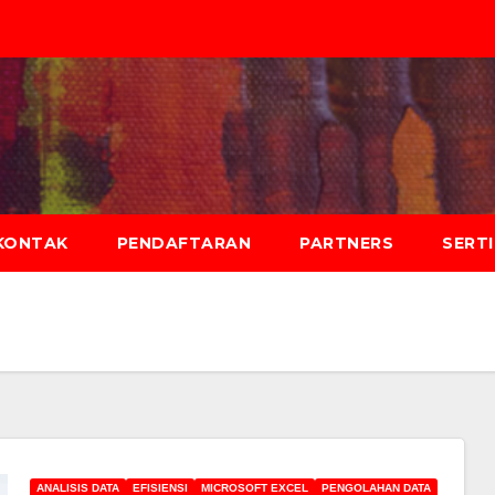
KONTAK
PENDAFTARAN
PARTNERS
SERT
ANALISIS DATA
EFISIENSI
MICROSOFT EXCEL
PENGOLAHAN DATA