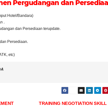
men Pergudangan dan Persedia
emput Hotel/Bandara)
n .
udangan dan Persediaan terupdate.
 dan Persediaan.
ATK, etc)
DA
GEMENT
TRAINING NEGOTIATION SKILL