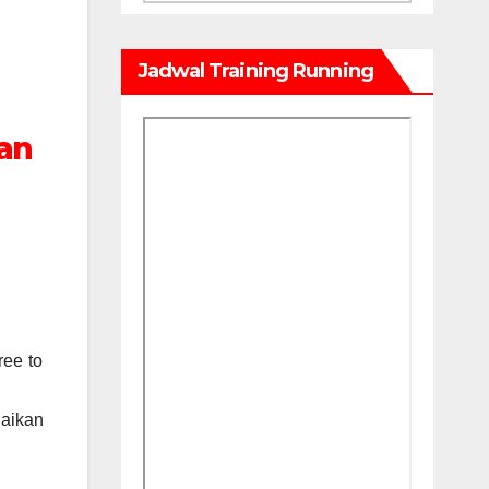
Jadwal Training Running
an
ree to
uaikan