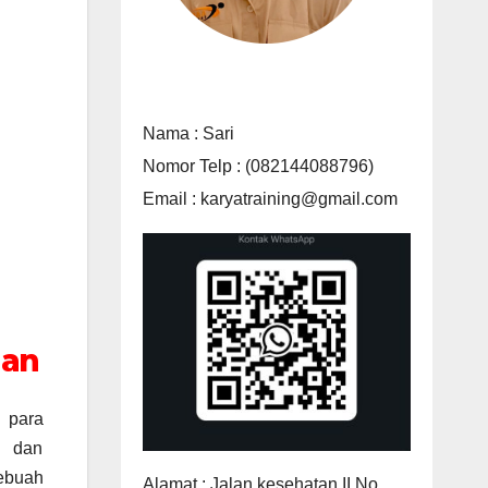
Nama : Sari
Nomor Telp : (082144088796)
Email : karyatraining@gmail.com
aan
 para
i dan
ebuah
Alamat : Jalan kesehatan II No.