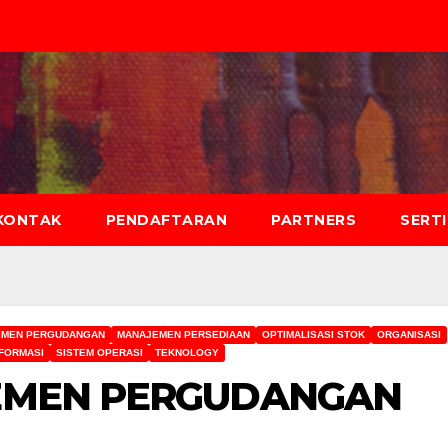
KONTAK
PENDAFTARAN
PARTNERS
SERT
EMEN PERGUDANGAN
MANAJEMEN PERSEDIAAN
OPTIMALISASI STOK
ORGANISASI
NFORMASI
SISTEM OPERASI
TEKNOLOGY
EMEN PERGUDANGAN