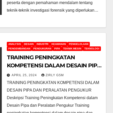
peserta dengan pemahaman mendalam tentang
teknik-teknik investigasi forensik yang diperlukan…
ANALYSIS
DESAIN
INDUSTRI
KEAMANAN
PENGELOLAAN
PENGEMBANGAN
PENGUKURAN
PIPA
TEKNIK MESIN
TEKNOLOGI
TRAINING PENINGKATAN
KOMPETENSI DALAM DESAIN PIPA
DAN PERALATAN PENGUKUR
APRIL 25, 2024
ZIRLY GSM
TRAINING PENINGKATAN KOMPETENSI DALAM
DESAIN PIPA DAN PERALATAN PENGUKUR
Deskripsi Training Peningkatan Kompetensi dalam
Desain Pipa dan Peralatan Pengukur Training
peningkatan kompetensi dalam desain pipa dan