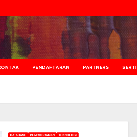
KONTAK
PENDAFTARAN
PARTNERS
SERT
DATABASE
PEMROGRAMAN
TEKNOLOGI