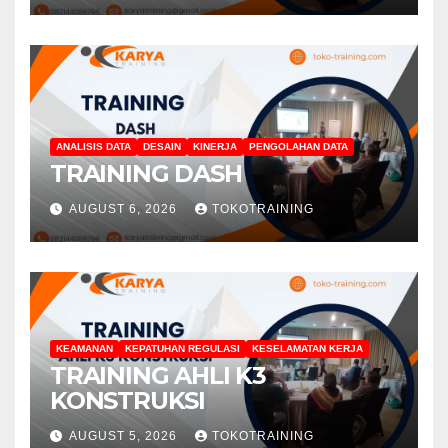
ANALISIS DATA
DESAIN
KINERJA
PENGOLAHAN DATA
TRAINING DASH
AUGUST 6, 2026
TOKOTRAINING
KEAMANAN
KEPATUHAN REGULASI
KESELAMATAN KERJA
TRAINING AHLI K3
KONSTRUKSI
AUGUST 5, 2026
TOKOTRAINING