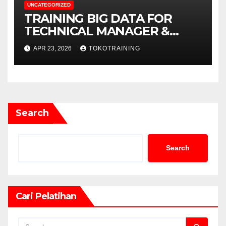
UNCATEGORIZED
TRAINING BIG DATA FOR
TECHNICAL MANAGER &
DECISION MAKERS
APR 23, 2026
TOKOTRAINING
Search
Search
Cari Pelatihan