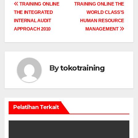
Post
TRAINING ONLINE
TRAINING ONLINE THE
THE INTEGRATED
WORLD CLASS’S
navigation
INTERNAL AUDIT
HUMAN RESOURCE
APPROACH 2010
MANAGEMENT
By
tokotraining
Pelatihan Terkait