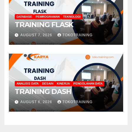
DATABASE
PEMROGRAMAN
TEKNOLOGI
TRAINING FLASK
AUGUST 7, 2026
TOKOTRAINING
ANALISIS DATA
DESAIN
KINERJA
PENGOLAHAN DATA
TRAINING DASH
AUGUST 6, 2026
TOKOTRAINING