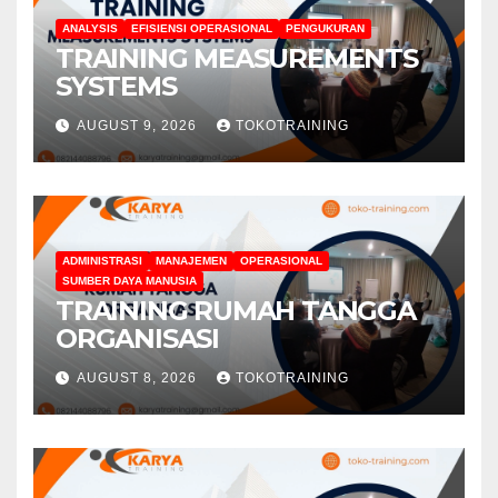
ANALYSIS
EFISIENSI OPERASIONAL
PENGUKURAN
TRAINING MEASUREMENTS
SYSTEMS
AUGUST 9, 2026
TOKOTRAINING
ADMINISTRASI
MANAJEMEN
OPERASIONAL
SUMBER DAYA MANUSIA
TRAINING RUMAH TANGGA
ORGANISASI
AUGUST 8, 2026
TOKOTRAINING