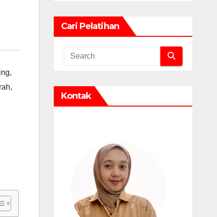
Cari Pelatihan
ing
,
rah
,
Kontak