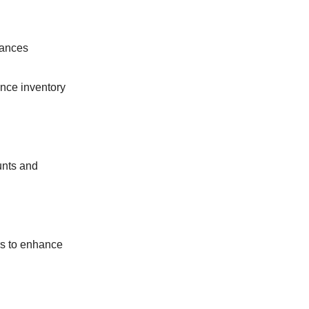
rances
ance inventory
ounts and
rs to enhance