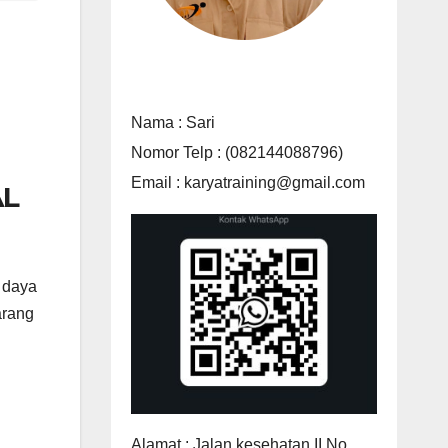
Nama : Sari
Nomor Telp : (082144088796)
Email : karyatraining@gmail.com
AL
r daya
arang
Alamat : Jalan kesehatan II No.