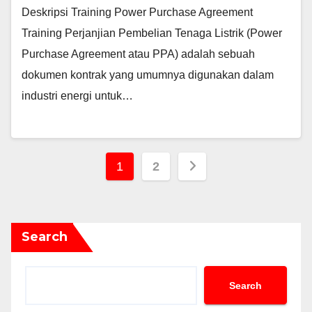
Deskripsi Training Power Purchase Agreement
Training Perjanjian Pembelian Tenaga Listrik (Power
Purchase Agreement atau PPA) adalah sebuah
dokumen kontrak yang umumnya digunakan dalam
industri energi untuk…
Posts
1
2
pagination
Search
Search