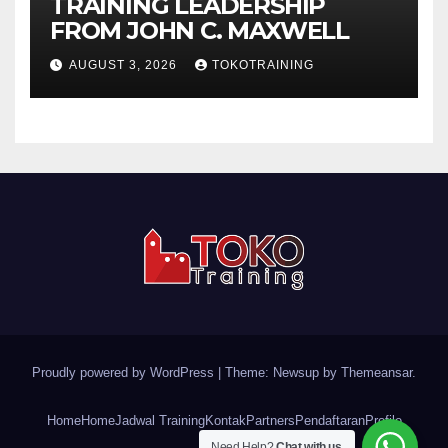
TRAINING LEADERSHIP
FROM JOHN C. MAXWELL
AUGUST 3, 2026
TOKOTRAINING
Proudly powered by WordPress
|
Theme: Newsup by
Themeansar
.
Home
Home
Jadwal Training
Kontak
Partners
Pendaftaran
Profile
Need Help?
Chat with us