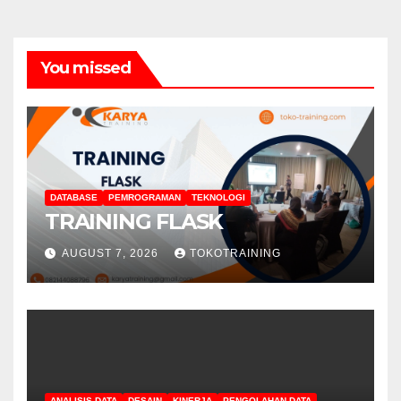
You missed
DATABASE
PEMROGRAMAN
TEKNOLOGI
TRAINING FLASK
AUGUST 7, 2026
TOKOTRAINING
ANALISIS DATA
DESAIN
KINERJA
PENGOLAHAN DATA