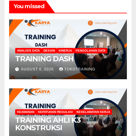
You missed
ANALISIS DATA
DESAIN
KINERJA
PENGOLAHAN DATA
TRAINING DASH
AUGUST 6, 2026
TOKOTRAINING
KEAMANAN
KEPATUHAN REGULASI
KESELAMATAN KERJA
TRAINING AHLI K3
KONSTRUKSI