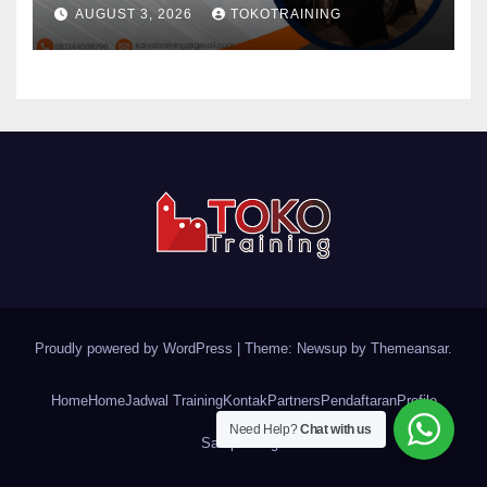
AUGUST 3, 2026
TOKOTRAINING
Proudly powered by WordPress
|
Theme: Newsup by
Themeansar
.
Home
Home
Jadwal Training
Kontak
Partners
Pendaftaran
Profile
Need Help?
Chat with us
Sample Page